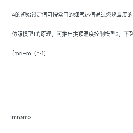
A的初始设定值可按常用的煤气热值通过燃烧温度
仿照模型1的原理，可推出拱顶温度控制模型2，下
{mn=m（n-1）
mn≥mo