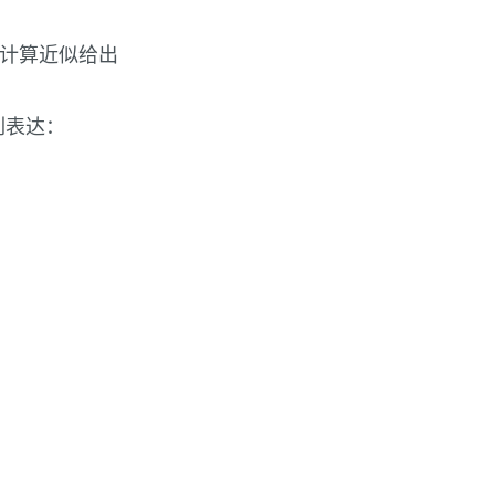
的计算近似给出
列表达：